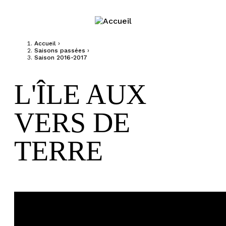
Jump to navigation
Accueil
›
Saisons passées
›
Vous êtes ici
Saison 2016-2017
L'ÎLE AUX
VERS DE
TERRE
L'ile aux vers de terre cie AMK photo