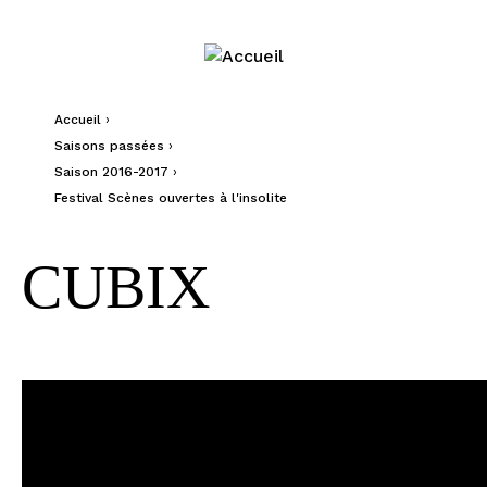
Jump to navigation
Accueil
›
Vous êtes ici
Saisons passées
›
Saison 2016-2017
›
Festival Scènes ouvertes à l'insolite
CUBIX
Cubix Mathieu Enderlin Théâtre sans toit photo