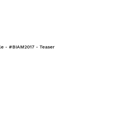
©Alice Piemme
le - #BIAM2017 - Teaser