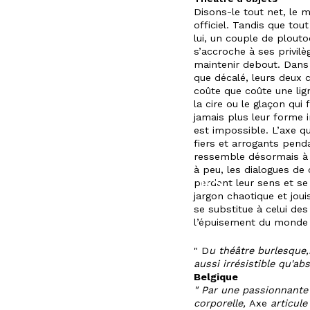
LE
CENTRE
Disons-le tout net, le m
officiel. Tandis que to
DE
lui, un couple de plout
RESSOURCES
s’accroche à ses privilè
maintenir debout. Dans 
L’ACTION
que décalé, leurs deux 
coûte que coûte une lig
CULTURELLE
la cire ou le glaçon qui
jamais plus leur forme in
SAISONS
est impossible. L’axe qu
fiers et arrogants pend
PASSÉES
ressemble désormais à u
à peu, les dialogues de
OMNIPRÉSENCES
perdent leur sens et s
SPORTIVES
jargon chaotique et joui
se substitue à celui de
l’épuisement du monde 
" D
u théâtre burlesque
aussi irrésistible qu'ab
Belgique
" Par une passionnante 
corporelle,
Axe
articule 