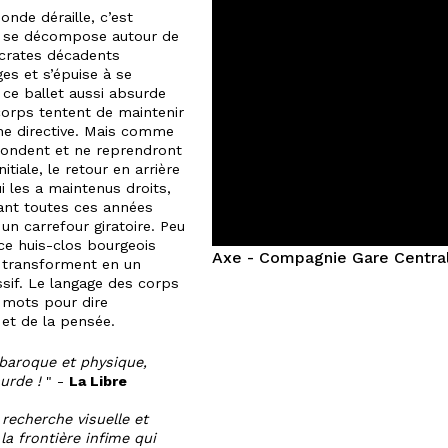
onde déraille, c’est
ut se décompose autour de
ocrates décadents
ges et s’épuise à se
ce ballet aussi absurde
corps tentent de maintenir
ne directive. Mais comme
 fondent et ne reprendront
itiale, le retour en arrière
i les a maintenus droits,
ant toutes ces années
n carrefour giratoire. Peu
 ce huis-clos bourgeois
Axe - Compagnie Gare Centra
e transforment en un
ssif. Le langage des corps
s mots pour dire
et de la pensée.
,baroque et physique,
surde !
" -
La Libre
recherche visuelle et
la frontière infime qui