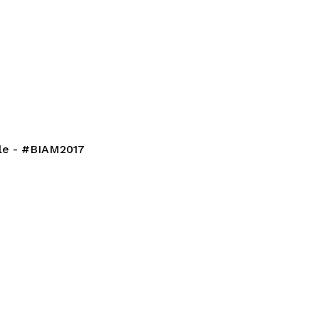
©Alice Piemme
le - #BIAM2017