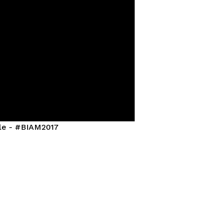
©Alice Piemme
le - #BIAM2017