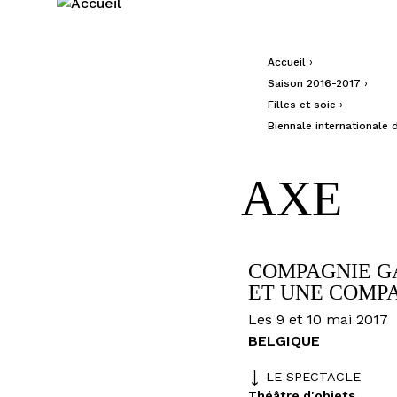
Jump to navigation
Accueil
›
Vous êtes ici
Saison 2016-2017
›
Filles et soie
›
Biennale internationale 
AXE
FESTIVAL
COMPAGNIE G
ET UNE COMP
Les 9 et 10 mai 2017
LE
BELGIQUE
THÉÂTRE
LE SPECTACLE
Théâtre d'objets