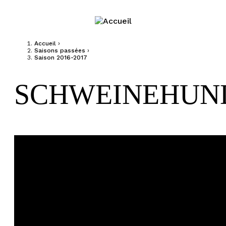
Jump to navigation
Accueil
›
Saisons passées
›
Vous êtes ici
Saison 2016-2017
SCHWEINEHUN
Schweinehund - Andy Gaukel - #BIAM2017