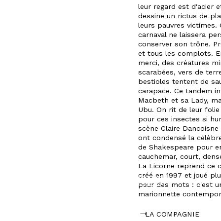
leur regard est d'acier 
LE
dessine un rictus de pla
CENTRE
leurs pauvres victimes.
carnaval ne laissera p
DE
conserver son trône. Pr
et tous les complots. E
RESSOURCES
merci, des créatures mi
scarabées, vers de terre
bestioles tentent de sa
L’ACTION
carapace. Ce tandem inf
Macbeth et sa Lady, ma
CULTURELLE
Ubu. On rit de leur fol
pour ces insectes si hu
scène Claire Dancoisne 
SAISONS
ont condensé la célèbr
de Shakespeare pour en 
PASSÉES
cauchemar, court, dense,
La Licorne reprend ce 
créé en 1997 et joué pl
OMNIPRÉSENCES
peur des mots : c'est u
SPORTIVES
marionnette contempora
LA COMPAGNIE