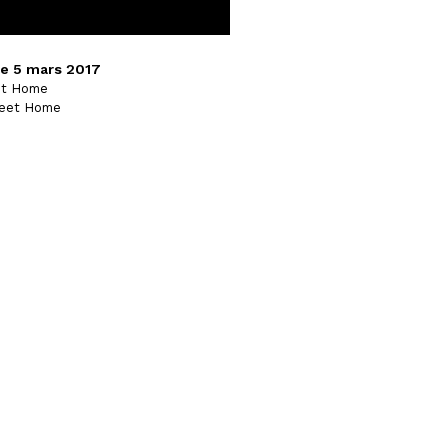
au Mouffetard théatre des
he 5 mars 2017
eet Home
Sweet Home