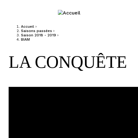
Jump to navigation
Accueil
›
Saisons passées
›
Vous êtes ici
Saison 2018 - 2019
›
BIAM
LA CONQUÊTE