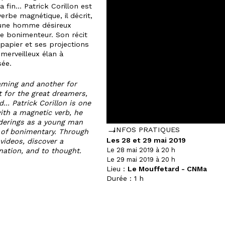
a fin... Patrick Corillon est
erbe magnétique, il décrit,
jeune homme désireux
e bonimenteur. Son récit
 papier et ses projections
merveilleux élan à
sée.
aming and another for
 for the great dreamers,
.. Patrick Corillon is one
with a magnetic verb, he
derings as a young man
INFOS PRATIQUES
t of bonimentary. Through
Les 28 et 29 mai 2019
videos, discover a
Le 28 mai 2019 à 20 h
nation, and to thought.
Le 29 mai 2019 à 20 h
Lieu :
Le Mouffetard - CNMa
Durée :
1 h