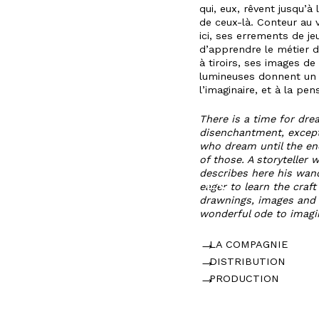
LE
qui, eux, rêvent jusqu’à l
CENTRE
de ceux-là. Conteur au v
DE
ici, ses errements de 
RESSOURCES
d’apprendre le métier d
à tiroirs, ses images de
lumineuses donnent un 
L’ACTION
l’imaginaire, et à la pen
CULTURELLE
There is a time for dre
SAISONS
disenchantment, except
who dream until the end.
PASSÉES
of those. A storyteller 
describes here his wan
OMNIPRÉSENCES
eager to learn the craf
SPORTIVES
drawnings, images and 
wonderful ode to imagi
LA COMPAGNIE
DISTRIBUTION
PRODUCTION