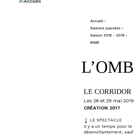
Jump to navigation
Accueil
›
Vous êtes ici
Saisons passées
›
Saison 2018 - 2019
›
BIAM
L’OMB
FESTIVAL
LE CORRIDOR
Les 28 et 29 mai 2019
CRÉATION 2017
LE
THÉÂTRE
LE SPECTACLE
Il y a un temps pour le 
désenchantement, sauf 