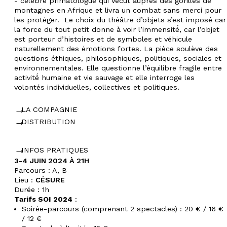
- célèbre primatologue qui vécut auprès des gorilles de
montagnes en Afrique et livra un combat sans merci pour
les protéger.
Le choix du théâtre d’objets s’est imposé car
la force du tout petit donne à voir l’immensité́, car l’objet
est porteur d’histoires et de symboles et véhicule
naturellement des émotions fortes. La pièce soulève des
questions éthiques, philosophiques, politiques, sociales et
environnementales. Elle questionne l’équilibre fragile entre
activité́ humaine et vie sauvage et elle interroge les
volontés individuelles, collectives et politiques.
LA COMPAGNIE
DISTRIBUTION
INFOS PRATIQUES
3-4 JUIN 2024 À 21H
Parcours : A, B
Lieu :
CÉSURE
Durée :
1h
Tarifs SOI 2024
:
Soirée-parcours (comprenant 2 spectacles) : 20 € / 16 €
/ 12 €